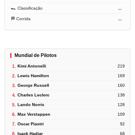
🏎️ Classificação
...
🏁 Corrida
...
Mundial de Pilotos
1.
Kimi Antonelli
219
2.
Lewis Hamilton
169
3.
George Russell
160
4.
Charles Leclerc
138
5.
Lando Norris
128
6.
Max Verstappen
109
7.
Oscar Piastri
92
8.
Isack Hadjar
68