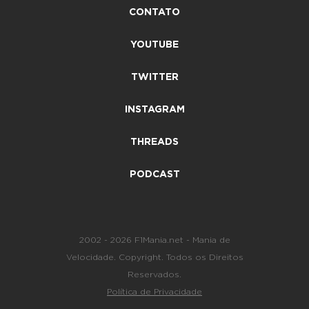
CONTATO
YOUTUBE
TWITTER
INSTAGRAM
THREADS
PODCAST
2002 - 2026 F1Mania.net - Mania de
Velocidade. Copyright. Todos os Direitos
Reservados.
Política de Privacidade
-