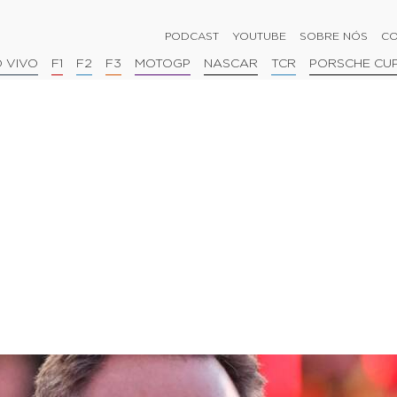
PODCAST
YOUTUBE
SOBRE NÓS
CO
 VIVO
F1
F2
F3
MOTOGP
NASCAR
TCR
PORSCHE CU