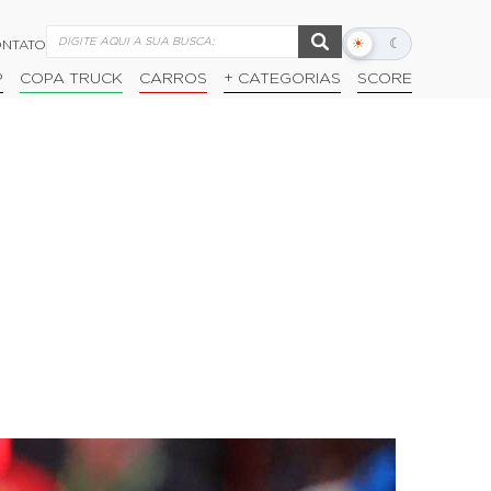
☀
☾
NTATO
Alternar
modo
P
COPA TRUCK
CARROS
+ CATEGORIAS
SCORE
escuro