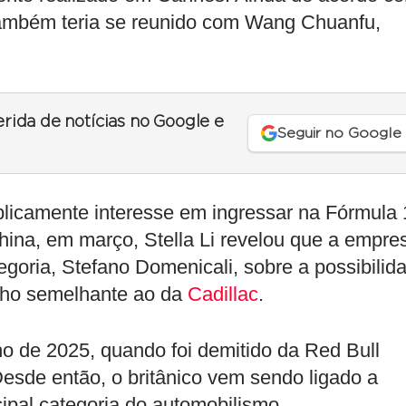
 também teria se reunido com Wang Chuanfu,
erida de notícias no Google e
Seguir no Google
blicamente interesse em ingressar na Fórmula 
ina, em março, Stella Li revelou que a empre
oria, Stefano Domenicali, sobre a possibilid
inho semelhante ao da
Cadillac
.
ho de 2025, quando foi demitido da Red Bull
Desde então, o britânico vem sendo ligado a
ncipal categoria do automobilismo.