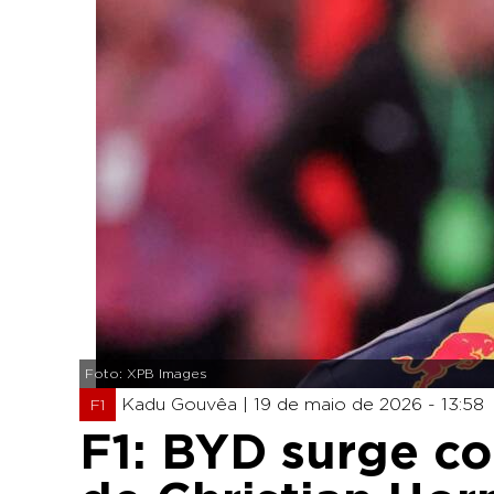
Foto: XPB Images
Kadu Gouvêa |
19 de maio de 2026 - 13:58
F1
F1: BYD surge co