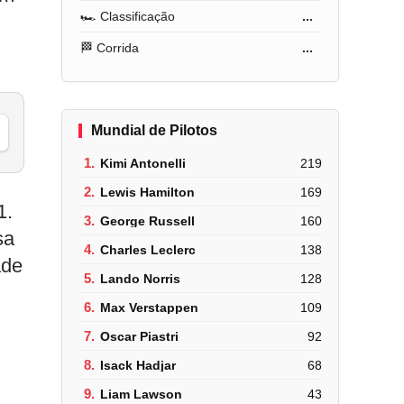
🏎️ Classificação
...
🏁 Corrida
...
Mundial de Pilotos
1.
Kimi Antonelli
219
2.
Lewis Hamilton
169
1.
3.
George Russell
160
sa
4.
Charles Leclerc
138
ade
5.
Lando Norris
128
6.
Max Verstappen
109
7.
Oscar Piastri
92
8.
Isack Hadjar
68
9.
Liam Lawson
43