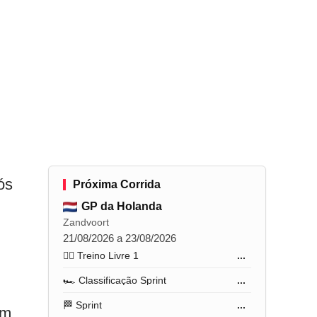
ós
Próxima Corrida
GP da Holanda
Zandvoort
21/08/2026 a 23/08/2026
🏋️‍♂️ Treino Livre 1
...
🏎️ Classificação Sprint
...
🏁 Sprint
...
om