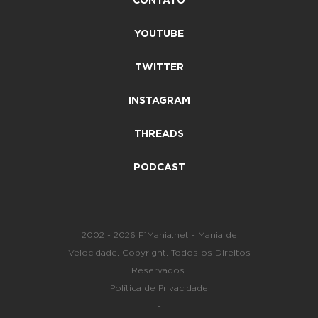
CONTATO
YOUTUBE
TWITTER
INSTAGRAM
THREADS
PODCAST
2002 - 2026 F1Mania.net - Mania de
Velocidade. Copyright. Todos os Direitos
Reservados.
Política de Privacidade
-