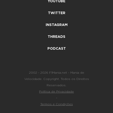
YOUTUBE
TWITTER
INSTAGRAM
THREADS
PODCAST
2002 - 2026 F1Mania.net - Mania de
Velocidade. Copyright. Todos os Direitos
Reservados.
Política de Privacidade
-
Termos e Condições