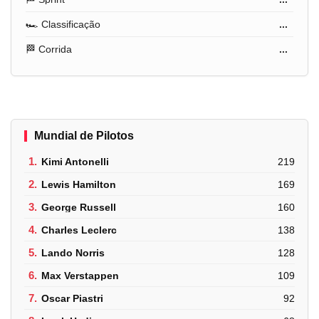
🏎️ Classificação
...
🏁 Corrida
...
Mundial de Pilotos
1.
Kimi Antonelli
219
2.
Lewis Hamilton
169
3.
George Russell
160
4.
Charles Leclerc
138
5.
Lando Norris
128
6.
Max Verstappen
109
7.
Oscar Piastri
92