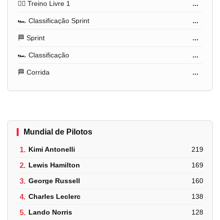
🏋️‍♂️ Treino Livre 1
...
🏎️ Classificação Sprint
...
🏁 Sprint
...
🏎️ Classificação
...
🏁 Corrida
...
Mundial de Pilotos
1.
Kimi Antonelli
219
2.
Lewis Hamilton
169
3.
George Russell
160
4.
Charles Leclerc
138
5.
Lando Norris
128