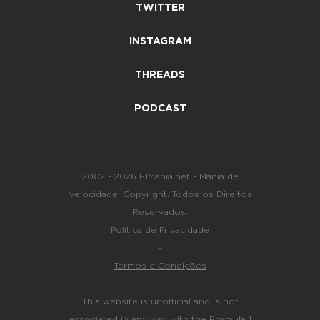
TWITTER
INSTAGRAM
THREADS
PODCAST
2002 - 2026 F1Mania.net - Mania de
Velocidade. Copyright. Todos os Direitos
Reservados.
Política de Privacidade
-
Termos e Condições
This website is unofficial and is not
associated in any way with the Formula 1