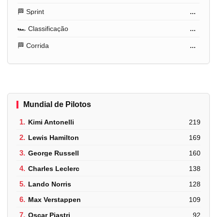
🏁 Sprint
...
🏎️ Classificação
...
🏁 Corrida
...
Mundial de Pilotos
1.
Kimi Antonelli
219
2.
Lewis Hamilton
169
3.
George Russell
160
4.
Charles Leclerc
138
5.
Lando Norris
128
6.
Max Verstappen
109
7.
Oscar Piastri
92