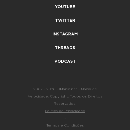
YOUTUBE
TWITTER
INSTAGRAM
THREADS
PODCAST
2002 - 2026 F1Mania.net - Mania de
Velocidade. Copyright. Todos os Direitos
Reservados.
Política de Privacidade
-
Termos e Condições