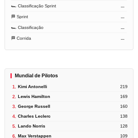
🏎️ Classificação Sprint
...
🏁 Sprint
...
🏎️ Classificação
...
🏁 Corrida
...
Mundial de Pilotos
1.
Kimi Antonelli
219
2.
Lewis Hamilton
169
3.
George Russell
160
4.
Charles Leclerc
138
5.
Lando Norris
128
6.
Max Verstappen
109