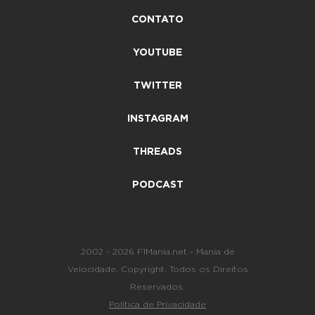
CONTATO
YOUTUBE
TWITTER
INSTAGRAM
THREADS
PODCAST
2002 - 2026 F1Mania.net - Mania de
Velocidade. Copyright. Todos os Direitos
Reservados.
Política de Privacidade