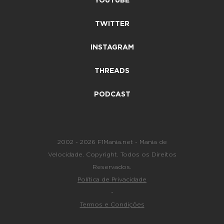
YOUTUBE
TWITTER
INSTAGRAM
THREADS
PODCAST
2002 - 2026 F1Mania.net - Mania de
Velocidade. Copyright. Todos os Direitos
Reservados.
Política de Privacidade
-
Termos e Condições