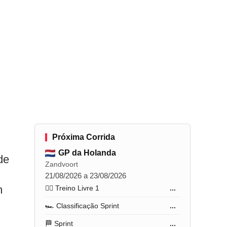
Próxima Corrida
GP da Holanda
de
Zandvoort
21/08/2026 a 23/08/2026
m
🏋️‍♂️ Treino Livre 1
...
🏎️ Classificação Sprint
...
🏁 Sprint
...