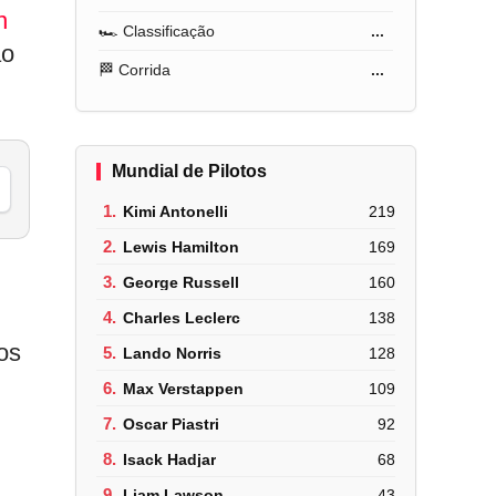
n
🏎️ Classificação
...
ão
🏁 Corrida
...
Mundial de Pilotos
1.
Kimi Antonelli
219
2.
Lewis Hamilton
169
3.
George Russell
160
4.
Charles Leclerc
138
os
5.
Lando Norris
128
6.
Max Verstappen
109
7.
Oscar Piastri
92
8.
Isack Hadjar
68
9.
Liam Lawson
43