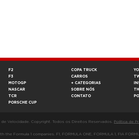
F2
COPA TRUCK
Y
F3
CARROS
T
MOTOGP
+ CATEGORIAS
IN
NASCAR
SOBRE NÓS
T
TCR
CONTATO
P
PORSCHE CUP
a de Velocidade. Copyright. Todos os Direitos Reservados.
Política de P
 way with the Formula 1 companies. F1, FORMULA ONE, FORMULA 1, FIA 