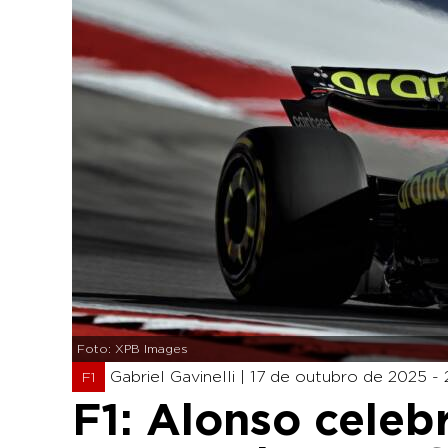
Foto: XPB Images
Gabriel Gavinelli |
17 de outubro de 2025 - 
F1
F1: Alonso celebr