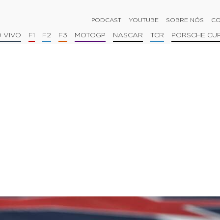
PODCAST
YOUTUBE
SOBRE NÓS
CO
 VIVO
F1
F2
F3
MOTOGP
NASCAR
TCR
PORSCHE CU