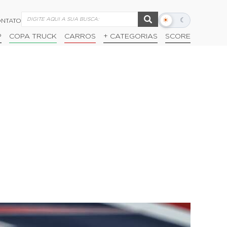
☀
☾
NTATO
Alternar
modo
P
COPA TRUCK
CARROS
+ CATEGORIAS
SCORE
escuro