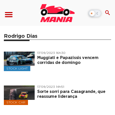
☀
☾
Alternar
modo
escuro
Rodrigo Dias
17/09/2023 16h30
Muggiati e Papazissis vencem
corridas de domingo
STOCK LIGHT
17/09/2023 14h51
Sorte sorri para Casagrande, que
reassume liderança
STOCK CAR