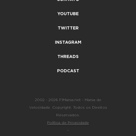
YOUTUBE
TWITTER
INSTAGRAM
THREADS
PODCAST
2002 - 2026 F1Mania.net - Mania de
Velocidade. Copyright. Todos os Direitos
Reservados.
Política de Privacidade
-