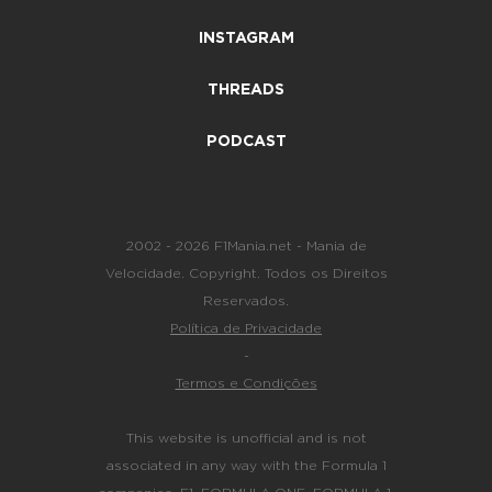
INSTAGRAM
THREADS
PODCAST
2002 - 2026 F1Mania.net - Mania de
Velocidade. Copyright. Todos os Direitos
Reservados.
Política de Privacidade
-
Termos e Condições
This website is unofficial and is not
associated in any way with the Formula 1