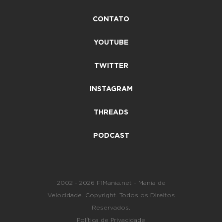
CONTATO
YOUTUBE
TWITTER
INSTAGRAM
THREADS
PODCAST
2002 - 2026 F1Mania.net - Mania de
Velocidade. Copyright. Todos os Direitos
Reservados.
Política de Privacidade