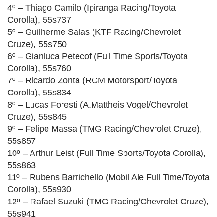
4º – Thiago Camilo (Ipiranga Racing/Toyota
Corolla), 55s737
5º – Guilherme Salas (KTF Racing/Chevrolet
Cruze), 55s750
6º – Gianluca Petecof (Full Time Sports/Toyota
Corolla), 55s760
7º – Ricardo Zonta (RCM Motorsport/Toyota
Corolla), 55s834
8º – Lucas Foresti (A.Mattheis Vogel/Chevrolet
Cruze), 55s845
9º – Felipe Massa (TMG Racing/Chevrolet Cruze),
55s857
10º – Arthur Leist (Full Time Sports/Toyota Corolla),
55s863
11º – Rubens Barrichello (Mobil Ale Full Time/Toyota
Corolla), 55s930
12º – Rafael Suzuki (TMG Racing/Chevrolet Cruze),
55s941