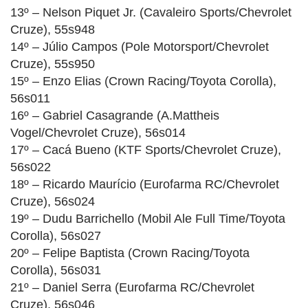
13º – Nelson Piquet Jr. (Cavaleiro Sports/Chevrolet
Cruze), 55s948
14º – Júlio Campos (Pole Motorsport/Chevrolet
Cruze), 55s950
15º – Enzo Elias (Crown Racing/Toyota Corolla),
56s011
16º – Gabriel Casagrande (A.Mattheis
Vogel/Chevrolet Cruze), 56s014
17º – Cacá Bueno (KTF Sports/Chevrolet Cruze),
56s022
18º – Ricardo Maurício (Eurofarma RC/Chevrolet
Cruze), 56s024
19º – Dudu Barrichello (Mobil Ale Full Time/Toyota
Corolla), 56s027
20º – Felipe Baptista (Crown Racing/Toyota
Corolla), 56s031
21º – Daniel Serra (Eurofarma RC/Chevrolet
Cruze), 56s046