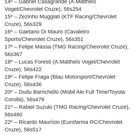
14º – Gabriel Casagrande (A.Mattheis
Vogel/Chevrolet Cruze), 56s254
15º – Zezinho Muggiati (KTF Racing/Chevrolet
Cruze), 56s329
16º – Gaetano Di Mauro (Cavaleiro
Sports/Chevrolet Cruze), 56s351
17º – Felipe Massa (TMG Racing/Chevrolet Cruze),
56s367
18º – Lucas Foresti (A.Mattheis Vogel/Chevrolet
Cruze), 56s422
19º – Felipe Fraga (Blau Motorsport/Chevrolet
Cruze), 56s436
20º – Dudu Barrichello (Mobil Ale Full Time/Toyota
Corolla), 56s479
21º – Rafael Suzuki (TMG Racing/Chevrolet Cruze),
56s480
22º – Ricardo Maurício (Eurofarma RC/Chevrolet
Cruze), 56s517