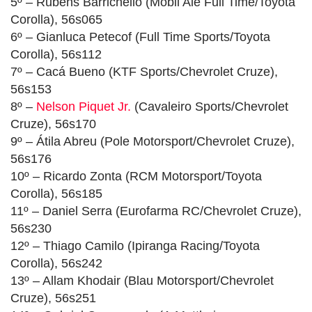
5º – Rubens Barrichello (Mobil Ale Full Time/Toyota
Corolla), 56s065
6º – Gianluca Petecof (Full Time Sports/Toyota
Corolla), 56s112
7º – Cacá Bueno (KTF Sports/Chevrolet Cruze),
56s153
8º –
Nelson Piquet Jr.
(Cavaleiro Sports/Chevrolet
Cruze), 56s170
9º – Átila Abreu (Pole Motorsport/Chevrolet Cruze),
56s176
10º – Ricardo Zonta (RCM Motorsport/Toyota
Corolla), 56s185
11º – Daniel Serra (Eurofarma RC/Chevrolet Cruze),
56s230
12º – Thiago Camilo (Ipiranga Racing/Toyota
Corolla), 56s242
13º – Allam Khodair (Blau Motorsport/Chevrolet
Cruze), 56s251