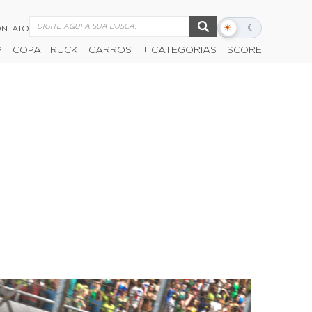
☀
☾
NTATO
Alternar
modo
P
COPA TRUCK
CARROS
+ CATEGORIAS
SCORE
escuro