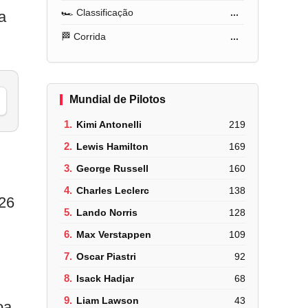
🏎️ Classificação
...
a
🏁 Corrida
...
Mundial de Pilotos
1.
Kimi Antonelli
219
2.
Lewis Hamilton
169
3.
George Russell
160
4.
Charles Leclerc
138
126
5.
Lando Norris
128
6.
Max Verstappen
109
7.
Oscar Piastri
92
8.
Isack Hadjar
68
9.
Liam Lawson
43
oa,