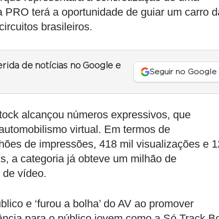
a PRO terá a oportunidade de guiar um carro d
rcuitos brasileiros.
erida de notícias no Google e
Seguir no Google
tock alcançou números expressivos, que
automobilismo virtual. Em termos de
lhões de impressões, 418 mil visualizações e 
is, a categoria já obteve um milhão de
 de vídeo.
ico e ‘furou a bolha’ do AV ao promover
ância para o público jovem como a Só Track B