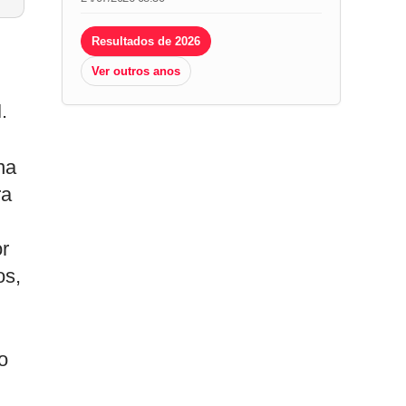
Resultados de 2026
Ver outros anos
.
na
ra
r
os,
o