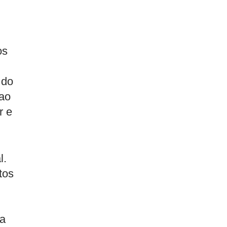
os
 do
 ao
r e
l.
tos
da