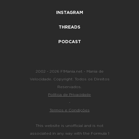
INSTAGRAM
THREADS
PODCAST
2002 - 2026 F1Mania.net - Mania de
Velocidade. Copyright. Todos os Direitos
Reservados.
Política de Privacidade
-
Termos e Condições
This website is unofficial and is not
associated in any way with the Formula 1