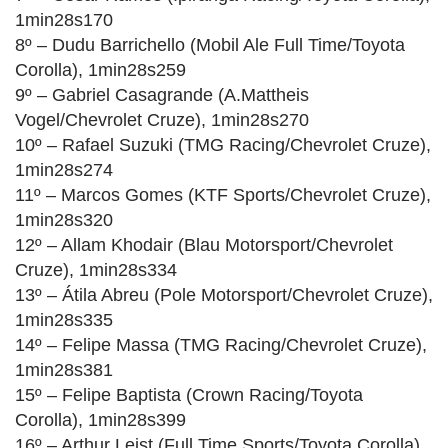
1min28s170
8º – Dudu Barrichello (Mobil Ale Full Time/Toyota
Corolla), 1min28s259
9º – Gabriel Casagrande (A.Mattheis
Vogel/Chevrolet Cruze), 1min28s270
10º – Rafael Suzuki (TMG Racing/Chevrolet Cruze),
1min28s274
11º – Marcos Gomes (KTF Sports/Chevrolet Cruze),
1min28s320
12º – Allam Khodair (Blau Motorsport/Chevrolet
Cruze), 1min28s334
13º – Átila Abreu (Pole Motorsport/Chevrolet Cruze),
1min28s335
14º – Felipe Massa (TMG Racing/Chevrolet Cruze),
1min28s381
15º – Felipe Baptista (Crown Racing/Toyota
Corolla), 1min28s399
16º – Arthur Leist (Full Time Sports/Toyota Corolla),