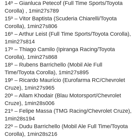
14º – Gianluca Petecof (Full Time Sports/Toyota
Corolla) , 1min27s789
15º – Vitor Baptista (Scuderia Chiarelli/Toyota
Corolla), 1min27s806
16º – Arthur Leist (Full Time Sports/Toyota Corolla),
1min27s814
17º – Thiago Camilo (Ipiranga Racing/Toyota
Corolla), 1min27s868
18º – Rubens Barrichello (Mobil Ale Full
Time/Toyota Corolla), 1min27s895
19º – Ricardo Maurício (Eurofarma RC/Chevrolet
Cruze), 1min27s965
20º – Allam Khodair (Blau Motorsport/Chevrolet
Cruze), 1min28s006
21º – Felipe Massa (TMG Racing/Chevrolet Cruze),
1min28s194
22º – Dudu Barrichello (Mobil Ale Full Time/Toyota
Corolla), 1min28s216