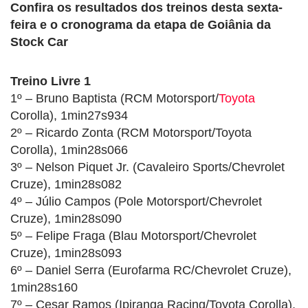
Confira os resultados dos treinos desta sexta-
feira e o cronograma da etapa de Goiânia da
Stock Car
Treino Livre 1
1º – Bruno Baptista (RCM Motorsport/
Toyota
Corolla), 1min27s934
2º – Ricardo Zonta (RCM Motorsport/Toyota
Corolla), 1min28s066
3º – Nelson Piquet Jr. (Cavaleiro Sports/Chevrolet
Cruze), 1min28s082
4º – Júlio Campos (Pole Motorsport/Chevrolet
Cruze), 1min28s090
5º – Felipe Fraga (Blau Motorsport/Chevrolet
Cruze), 1min28s093
6º – Daniel Serra (Eurofarma RC/Chevrolet Cruze),
1min28s160
7º – Cesar Ramos (Ipiranga Racing/Toyota Corolla),