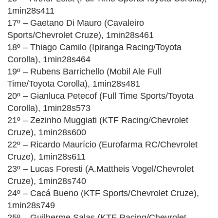
1min28s411
17º – Gaetano Di Mauro (Cavaleiro
Sports/Chevrolet Cruze), 1min28s461
18º – Thiago Camilo (Ipiranga Racing/Toyota
Corolla), 1min28s464
19º – Rubens Barrichello (Mobil Ale Full
Time/Toyota Corolla), 1min28s481
20º – Gianluca Petecof (Full Time Sports/Toyota
Corolla), 1min28s573
21º – Zezinho Muggiati (KTF Racing/Chevrolet
Cruze), 1min28s600
22º – Ricardo Maurício (Eurofarma RC/Chevrolet
Cruze), 1min28s611
23º – Lucas Foresti (A.Mattheis Vogel/Chevrolet
Cruze), 1min28s740
24º – Cacá Bueno (KTF Sports/Chevrolet Cruze),
1min28s749
25º – Guilherme Salas (KTF Racing/Chevrolet