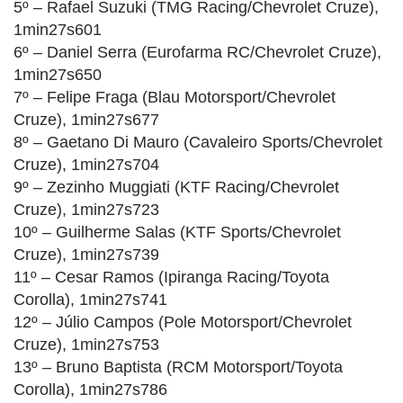
5º – Rafael Suzuki (TMG Racing/Chevrolet Cruze),
1min27s601
6º – Daniel Serra (Eurofarma RC/Chevrolet Cruze),
1min27s650
7º – Felipe Fraga (Blau Motorsport/Chevrolet
Cruze), 1min27s677
8º – Gaetano Di Mauro (Cavaleiro Sports/Chevrolet
Cruze), 1min27s704
9º – Zezinho Muggiati (KTF Racing/Chevrolet
Cruze), 1min27s723
10º – Guilherme Salas (KTF Sports/Chevrolet
Cruze), 1min27s739
11º – Cesar Ramos (Ipiranga Racing/Toyota
Corolla), 1min27s741
12º – Júlio Campos (Pole Motorsport/Chevrolet
Cruze), 1min27s753
13º – Bruno Baptista (RCM Motorsport/Toyota
Corolla), 1min27s786