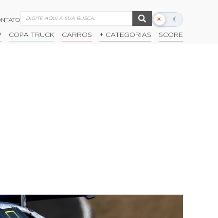
☀
☾
NTATO
Alternar
modo
P
COPA TRUCK
CARROS
+ CATEGORIAS
SCORE
escuro