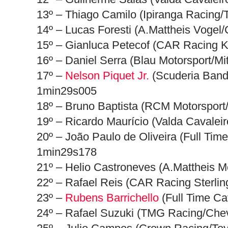
13º – Thiago Camilo (Ipiranga Racing/
14º – Lucas Foresti (A.Mattheis Vogel
15º – Gianluca Petecof (CAR Racing K
16º – Daniel Serra (Blau Motorsport/M
17º –
Nelson Piquet Jr.
(Scuderia Bande
1min29s005
18º – Bruno Baptista (RCM Motorsport/
19º – Ricardo Maurício (Valda Cavalei
20º – João Paulo de Oliveira (Full Tim
1min29s178
21º – Helio Castroneves (A.Mattheis M
22º – Rafael Reis (CAR Racing Sterlin
23º –
Rubens Barrichello
(Full Time Ca
24º – Rafael Suzuki (TMG Racing/Chev