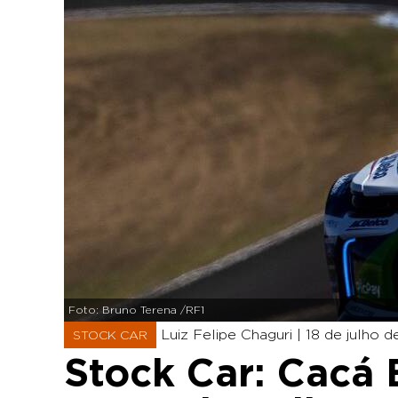
Foto: Bruno Terena /RF1
Luiz Felipe Chaguri |
18 de julho d
STOCK CAR
Stock Car: Cacá