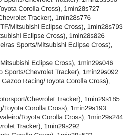
Toyota Corolla Cross), 1min28s727
/Chevrolet Tracker), 1min28s776
TF/Mitsubishi Eclipse Cross), 1min28s793
itsubishi Eclipse Cross), 1min28s826
iras Sports/Mitsubishi Eclipse Cross),
Mitsubishi Eclipse Cross), 1min29s046
ro Sports/Chevrolet Tracker), 1min29s092
e Gazoo Racing/Toyota Corolla Cross),
otorsport/Chevrolet Tracker), 1min29s185
g/Toyota Corolla Cross), 1min29s193
valeiro/Toyota Corolla Cross), 1min29s244
rolet Tracker), 1min29s292