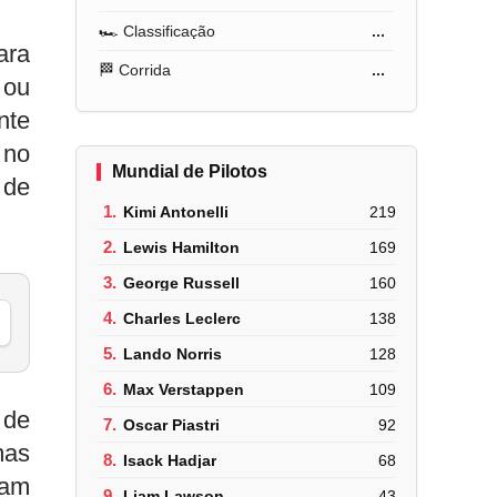
🏎️ Classificação
...
ara
🏁 Corrida
...
 ou
nte
 no
Mundial de Pilotos
 de
1.
Kimi Antonelli
219
2.
Lewis Hamilton
169
3.
George Russell
160
4.
Charles Leclerc
138
5.
Lando Norris
128
6.
Max Verstappen
109
 de
7.
Oscar Piastri
92
mas
8.
Isack Hadjar
68
cam
9.
Liam Lawson
43