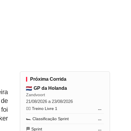
Próxima Corrida
GP da Holanda
ira
Zandvoort
 de
21/08/2026 a 23/08/2026
foi
🏋️‍♂️ Treino Livre 1
...
ker
🏎️ Classificação Sprint
...
🏁 Sprint
...