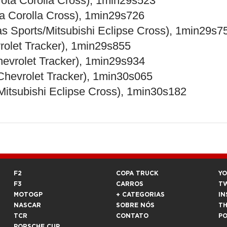
ota Corolla Cross), 1min29s523
ta Corolla Cross), 1min29s726
as Sports/Mitsubishi Eclipse Cross), 1min29s7
olet Tracker), 1min29s855
hevrolet Tracker), 1min29s934
Chevrolet Tracker), 1min30s065
Mitsubishi Eclipse Cross), 1min30s182
F2
COPA TRUCK
Y
F3
CARROS
T
MOTOGP
+ CATEGORIAS
IN
NASCAR
SOBRE NÓS
T
TCR
CONTATO
P
PORSCHE CUP