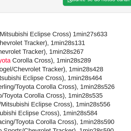
/Mitsubishi Eclipse Cross) 1min27s633
Chevrolet Tracker), 1min28s131
hevrolet Tracker), 1min28s267
yota
Corolla Cross), 1min28s289
ogel/Chevrolet Tracker), 1min28s428
itsubishi Eclipse Cross), 1min28s464
rling/Toyota Corolla Cross), 1min28s526
ro/Toyota Corolla Cross), 1min28s535
Mitsubishi Eclipse Cross), 1min28s556
ubishi Eclipse Cross), 1min28s584
acing/Toyota Corolla Cross), 1min28s590
o Sports/Chevrolet Tracker), 1min28s590