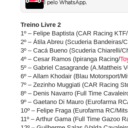
1 pelo WhatsApp.
Treino Livre 2
1º – Felipe Baptista (CAR Racing KTF
2º – Átila Abreu (Scuderia Bandeiras/
3º – Cacá Bueno (Scuderia Chiarelli/C
4º – Cesar Ramos (Ipiranga Racing/
To
5º – Gabriel Casagrande (A.Mattheis V
6º – Allam Khodair (Blau Motorsport/M
7º – Zezinho Muggiati (CAR Racing Ste
8º – Denis Navarro (Full Time Cavalei
9º – Gaetano Di Mauro (Eurofarma RC/
10º – Felipe Fraga (Eurofarma RC/Mits
11º – Arthur Gama (Full Time Gazoo R
12º – Guilherme Salas (Valda Cavaleir