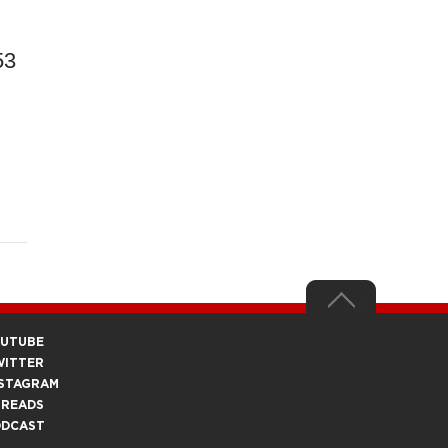
53
OUTUBE
WITTER
STAGRAM
HREADS
ODCAST