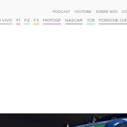
PODCAST
YOUTUBE
SOBRE NÓS
CO
 VIVO
F1
F2
F3
MOTOGP
NASCAR
TCR
PORSCHE CU