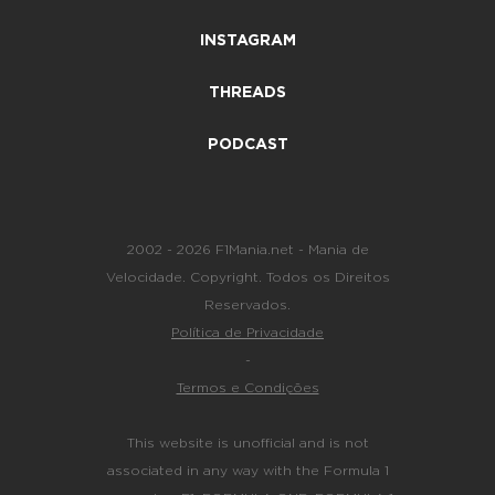
INSTAGRAM
THREADS
PODCAST
2002 - 2026 F1Mania.net - Mania de
Velocidade. Copyright. Todos os Direitos
Reservados.
Política de Privacidade
-
Termos e Condições
This website is unofficial and is not
associated in any way with the Formula 1