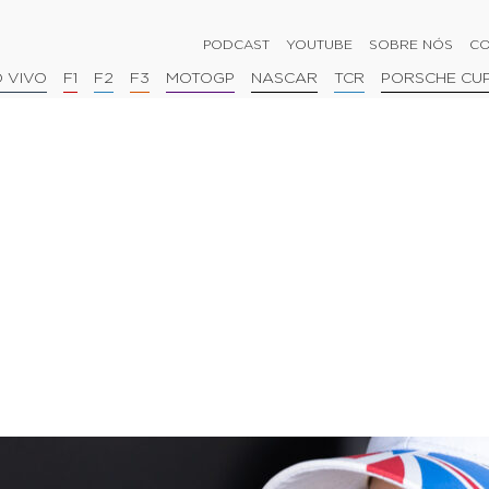
PODCAST
YOUTUBE
SOBRE NÓS
CO
 VIVO
F1
F2
F3
MOTOGP
NASCAR
TCR
PORSCHE CU