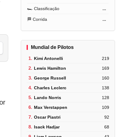
e
🏎️ Classificação
...
🏁 Corrida
...
Mundial de Pilotos
1.
Kimi Antonelli
219
2.
Lewis Hamilton
169
3.
George Russell
160
4.
Charles Leclerc
138
5.
Lando Norris
128
or
6.
Max Verstappen
109
7.
Oscar Piastri
92
8.
Isack Hadjar
68
9.
Liam Lawson
43