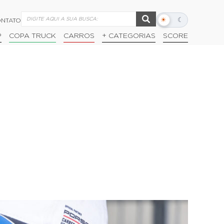
☀
☾
NTATO
Alternar
modo
P
COPA TRUCK
CARROS
+ CATEGORIAS
SCORE
escuro