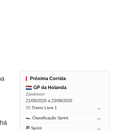
a
Próxima Corrida
GP da Holanda
Zandvoort
21/08/2026 a 23/08/2026
🏋️‍♂️ Treino Livre 1
...
🏎️ Classificação Sprint
...
 há
🏁 Sprint
...