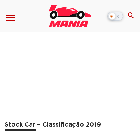
☀
☾
Alternar
modo
escuro
Stock Car – Classificação 2019