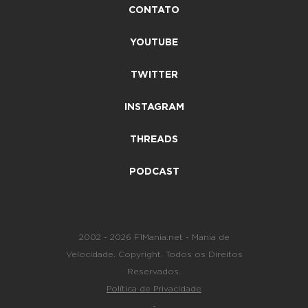
CONTATO
YOUTUBE
TWITTER
INSTAGRAM
THREADS
PODCAST
2002 - 2026 F1Mania.net - Mania de
Velocidade. Copyright. Todos os Direitos
Reservados.
Política de Privacidade
-