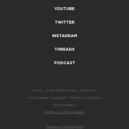
YOUTUBE
TWITTER
INSTAGRAM
THREADS
PODCAST
2002 - 2026 F1Mania.net - Mania de
Velocidade. Copyright. Todos os Direitos
Reservados.
Política de Privacidade
-
Termos e Condições