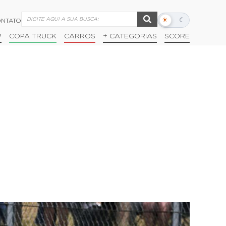
☀
☾
NTATO
Alternar
modo
P
COPA TRUCK
CARROS
+ CATEGORIAS
SCORE
escuro