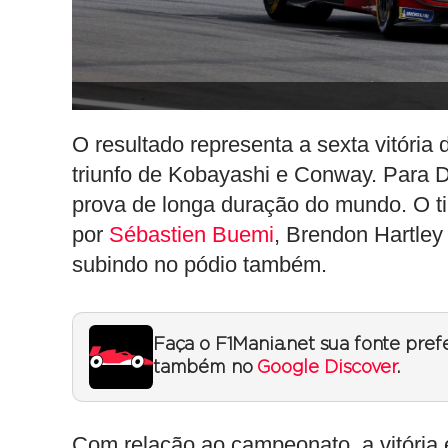
O resultado representa a sexta vitó
triunfo de Kobayashi e Conway. Para De
prova de longa duração do mundo. O t
por
Sébastien Buemi
, Brendon Hartley 
subindo no pódio também.
Faça o F1Mania.net sua fonte pref
também no
Google Discover
.
Com relação ao campeonato, a vitóri