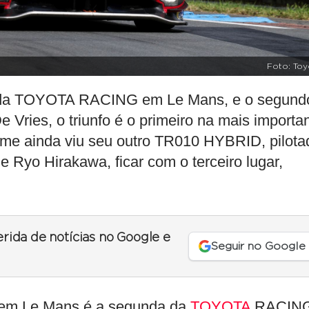
Foto: Toy
ria da TOYOTA RACING em Le Mans, e o segund
 Vries, o triunfo é o primeiro na mais importa
ime ainda viu seu outro TR010 HYBRID, pilota
e Ryo Hirakawa, ficar com o terceiro lugar,
erida de notícias no Google e
Seguir no Google
a em Le Mans é a segunda da
TOYOTA
RACIN