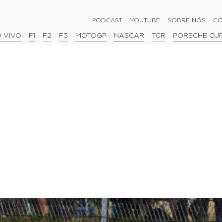
PODCAST
YOUTUBE
SOBRE NÓS
CO
 VIVO
F1
F2
F3
MOTOGP
NASCAR
TCR
PORSCHE CU