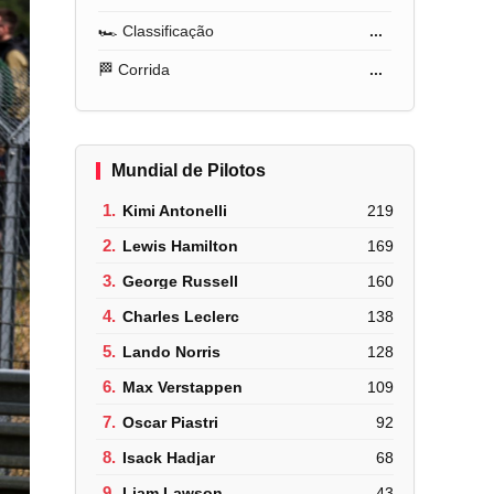
🏎️ Classificação
...
🏁 Corrida
...
Mundial de Pilotos
1.
Kimi Antonelli
219
2.
Lewis Hamilton
169
3.
George Russell
160
4.
Charles Leclerc
138
5.
Lando Norris
128
6.
Max Verstappen
109
7.
Oscar Piastri
92
8.
Isack Hadjar
68
9.
Liam Lawson
43