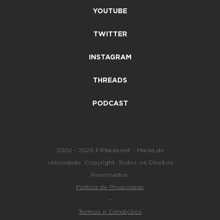
YOUTUBE
TWITTER
INSTAGRAM
THREADS
PODCAST
2002 - 2026 F1Mania.net - Mania de
Velocidade. Copyright. Todos os Direitos
Reservados.
Política de Privacidade
-
Termos e Condições