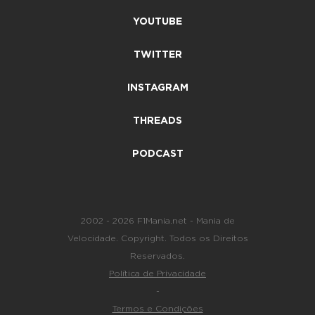
YOUTUBE
TWITTER
INSTAGRAM
THREADS
PODCAST
2002 - 2026 F1Mania.net - Mania de
Velocidade. Copyright. Todos os Direitos
Reservados.
Política de Privacidade
-
Termos e Condições