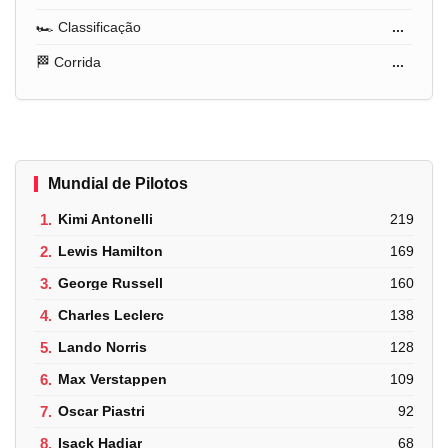
🏎️ Classificação
...
🏁 Corrida
...
Mundial de Pilotos
1.
Kimi Antonelli
219
2.
Lewis Hamilton
169
3.
George Russell
160
4.
Charles Leclerc
138
5.
Lando Norris
128
6.
Max Verstappen
109
7.
Oscar Piastri
92
8.
Isack Hadjar
68