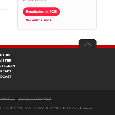
Resultados de 2026
Ver outros anos
OUTUBE
WITTER
STAGRAM
HREADS
ODCAST
rivacidade
-
Termos e Condições
FORMULA ONE WORLD CHAMPIONSHIP, GRAND PRIX and related