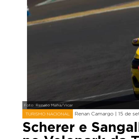
Foto: Renato Mafra/Vicar
Renan Camargo |
15 de se
TURISMO NACIONAL
Scherer e Sangal