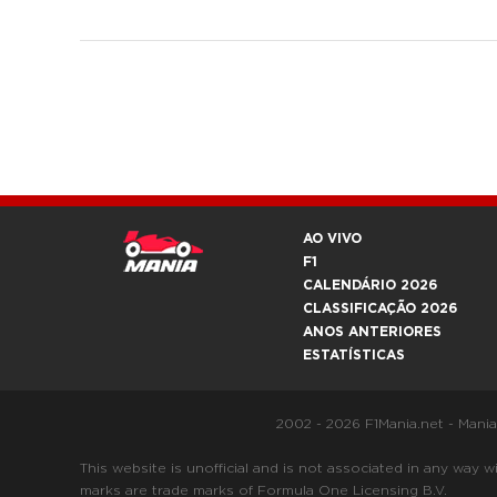
AO VIVO
F1
CALENDÁRIO 2026
CLASSIFICAÇÃO 2026
ANOS ANTERIORES
ESTATÍSTICAS
2002 - 2026 F1Mania.net - Mani
This website is unofficial and is not associated in any
marks are trade marks of Formula One Licensing B.V.