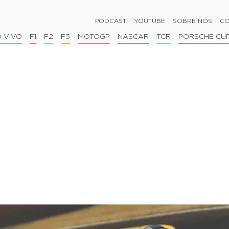
PODCAST
YOUTUBE
SOBRE NÓS
CO
 VIVO
F1
F2
F3
MOTOGP
NASCAR
TCR
PORSCHE CU