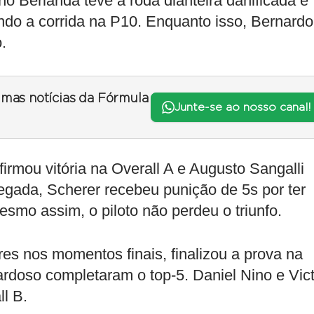
ho Berlanda teve a roda dianteira danificada e
zando a corrida na P10. Enquanto isso, Bernardo
.
timas notícias da Fórmula
Junte-se ao nosso canal!
firmou vitória na Overall A e Augusto Sangalli
egada, Scherer recebeu punição de 5s por ter
smo assim, o piloto não perdeu o triunfo.
res nos momentos finais, finalizou a prova na
ardoso completaram o top-5. Daniel Nino e Vic
l B.