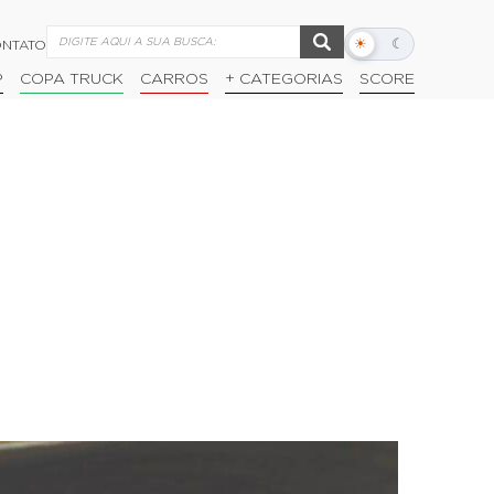
☀
☾
NTATO
Alternar
modo
P
COPA TRUCK
CARROS
+ CATEGORIAS
SCORE
escuro