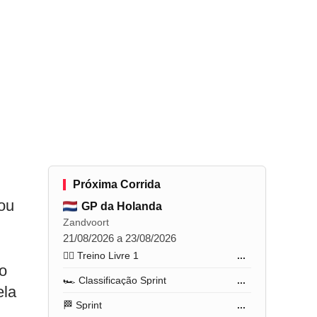
Próxima Corrida
ou
GP da Holanda
Zandvoort
21/08/2026 a 23/08/2026
🏋️‍♂️ Treino Livre 1
...
o
🏎️ Classificação Sprint
...
ela
🏁 Sprint
...