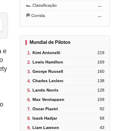
🏎️ Classificação
...
🏁 Corrida
...
Mundial de Pilotos
a e
1.
Kimi Antonelli
219
so
2.
Lewis Hamilton
169
ety
3.
George Russell
160
4.
Charles Leclerc
138
5.
Lando Norris
128
6.
Max Verstappen
109
lo
7.
Oscar Piastri
92
8.
Isack Hadjar
68
9.
Liam Lawson
43