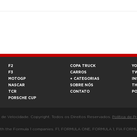
F2
COPA TRUCK
Y
F3
CARROS
T
MOTOGP
+ CATEGORIAS
IN
NASCAR
SOBRE NÓS
T
TCR
CONTATO
P
PORSCHE CUP
a de Velocidade. Copyright. Todos os Direitos Reservados.
Política de P
 way with the Formula 1 companies. F1, FORMULA ONE, FORMULA 1, FIA 