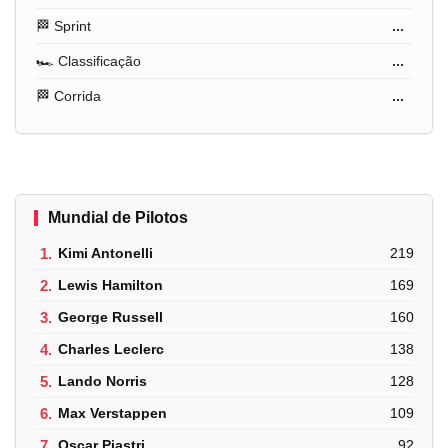
🏁 Sprint
...
🏎️ Classificação
...
🏁 Corrida
...
Mundial de Pilotos
1.
Kimi Antonelli
219
2.
Lewis Hamilton
169
3.
George Russell
160
4.
Charles Leclerc
138
5.
Lando Norris
128
6.
Max Verstappen
109
7.
Oscar Piastri
92