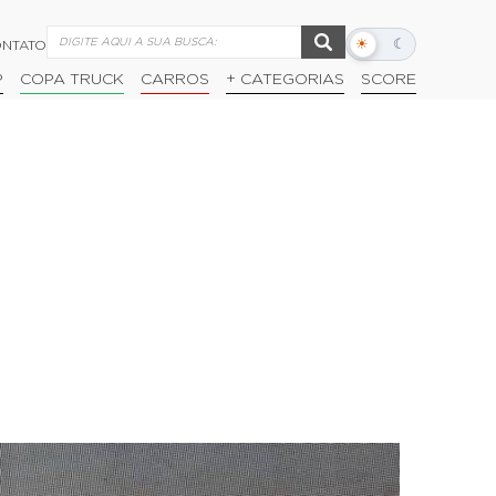
☀
☾
NTATO
Alternar
modo
P
COPA TRUCK
CARROS
+ CATEGORIAS
SCORE
escuro