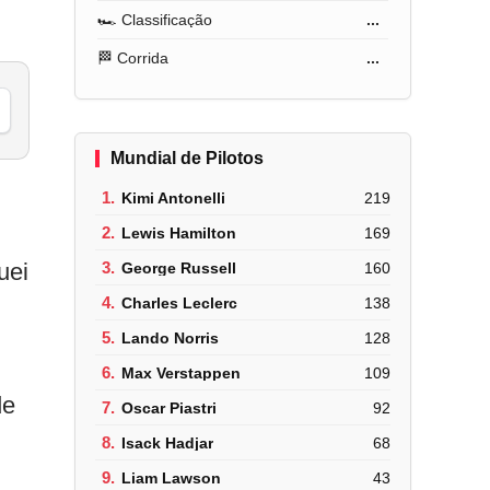
🏎️ Classificação
...
🏁 Corrida
...
Mundial de Pilotos
1.
Kimi Antonelli
219
2.
Lewis Hamilton
169
uei
3.
George Russell
160
4.
Charles Leclerc
138
5.
Lando Norris
128
6.
Max Verstappen
109
de
7.
Oscar Piastri
92
8.
Isack Hadjar
68
9.
Liam Lawson
43