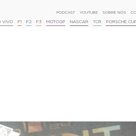
PODCAST
YOUTUBE
SOBRE NÓS
CO
 VIVO
F1
F2
F3
MOTOGP
NASCAR
TCR
PORSCHE CU