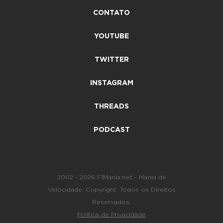
CONTATO
YOUTUBE
TWITTER
INSTAGRAM
THREADS
PODCAST
2002 - 2026 F1Mania.net - Mania de
Velocidade. Copyright. Todos os Direitos
Reservados.
Política de Privacidade