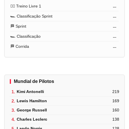
🏋️‍♂️ Treino Livre 1
...
🏎️ Classificação Sprint
...
🏁 Sprint
...
🏎️ Classificação
...
🏁 Corrida
...
Mundial de Pilotos
1.
Kimi Antonelli
219
2.
Lewis Hamilton
169
3.
George Russell
160
4.
Charles Leclerc
138
5.
Lando Norris
128