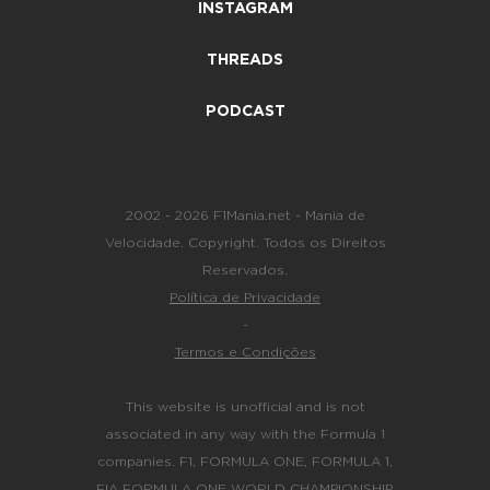
INSTAGRAM
THREADS
PODCAST
2002 - 2026 F1Mania.net - Mania de
Velocidade. Copyright. Todos os Direitos
Reservados.
Política de Privacidade
-
Termos e Condições
This website is unofficial and is not
associated in any way with the Formula 1
companies. F1, FORMULA ONE, FORMULA 1,
FIA FORMULA ONE WORLD CHAMPIONSHIP,