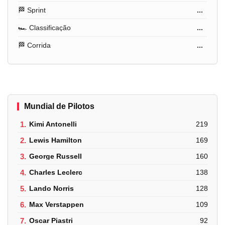
🏁 Sprint
...
🏎️ Classificação
...
🏁 Corrida
...
Mundial de Pilotos
1.
Kimi Antonelli
219
2.
Lewis Hamilton
169
3.
George Russell
160
4.
Charles Leclerc
138
5.
Lando Norris
128
6.
Max Verstappen
109
7.
Oscar Piastri
92