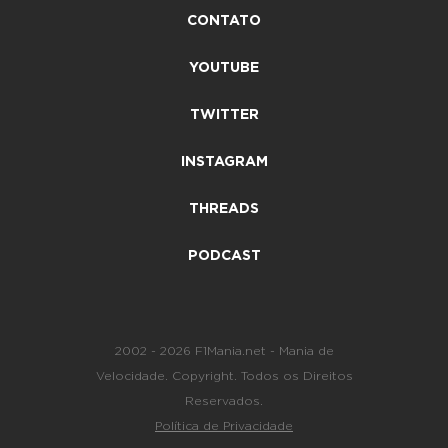
CONTATO
YOUTUBE
TWITTER
INSTAGRAM
THREADS
PODCAST
2002 - 2026 F1Mania.net - Mania de
Velocidade. Copyright. Todos os Direitos
Reservados.
Política de Privacidade