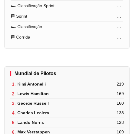
🏎️ Classificação Sprint
...
🏁 Sprint
...
🏎️ Classificação
...
🏁 Corrida
...
Mundial de Pilotos
1.
Kimi Antonelli
219
2.
Lewis Hamilton
169
3.
George Russell
160
4.
Charles Leclerc
138
5.
Lando Norris
128
6.
Max Verstappen
109