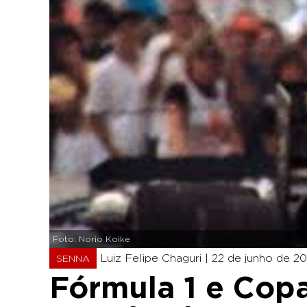
Foto: Norio Koike
Luiz Felipe Chaguri |
22 de junho de 20
SENNA
Fórmula 1 e Cop