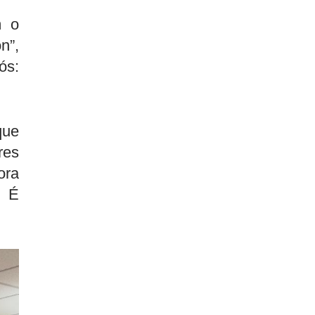
m o
n”,
ós:
que
res
ora
A É