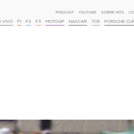
PODCAST
YOUTUBE
SOBRE NÓS
CO
 VIVO
F1
F2
F3
MOTOGP
NASCAR
TCR
PORSCHE CU