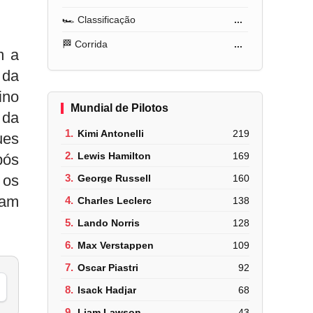
🏎️ Classificação
...
🏁 Corrida
...
m a
 da
ino
Mundial de Pilotos
 da
1.
Kimi Antonelli
219
ues
2.
Lewis Hamilton
169
pós
 os
3.
George Russell
160
ram
4.
Charles Leclerc
138
5.
Lando Norris
128
6.
Max Verstappen
109
7.
Oscar Piastri
92
8.
Isack Hadjar
68
9.
Liam Lawson
43