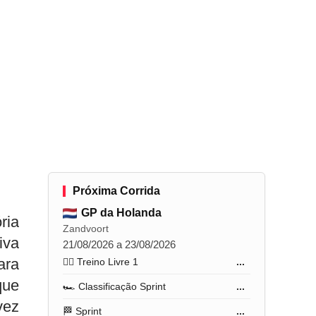
Próxima Corrida
GP da Holanda
ria
Zandvoort
iva
21/08/2026 a 23/08/2026
ara
🏋️‍♂️ Treino Livre 1
...
que
🏎️ Classificação Sprint
...
vez
🏁 Sprint
...