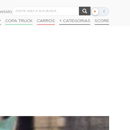
☀
☾
NTATO
Alternar
modo
P
COPA TRUCK
CARROS
+ CATEGORIAS
SCORE
escuro