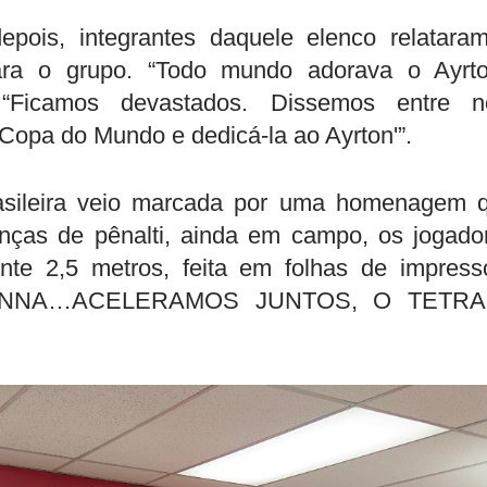
ois, integrantes daquele elenco relatara
ra o grupo. “Todo mundo adorava o Ayrto
 “Ficamos devastados. Dissemos entre n
Copa do Mundo e dedicá-la ao Ayrton'”.
rasileira veio marcada por uma homenagem 
anças de pênalti, ainda em campo, os jogado
te 2,5 metros, feita em folhas de impress
e: SENNA…ACELERAMOS JUNTOS, O TETR