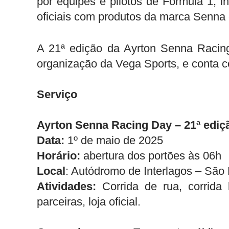
por equipes e pilotos de Fórmula 1, i
oficiais com produtos da marca Senna 
A 21ª edição da Ayrton Senna Racin
organização da Vega Sports, e conta c
Serviço
Ayrton Senna Racing Day – 21ª ediç
Data:
1º de maio de 2025
Horário:
abertura dos portões às 06h
Local
: Autódromo de Interlagos – São 
Atividades
:
Corrida de rua, corrida
parceiras, loja oficial.