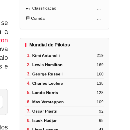
🏎️ Classificação
...
🏁 Corrida
...
 se
m a
ton
Mundial de Pilotos
ova
1.
Kimi Antonelli
219
aio
2.
Lewis Hamilton
169
s e
3.
George Russell
160
4.
Charles Leclerc
138
5.
Lando Norris
128
6.
Max Verstappen
109
7.
Oscar Piastri
92
8.
Isack Hadjar
68
tos
9.
Liam Lawson
43