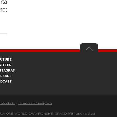
rta
mo;
OUTUBE
WITTER
STAGRAM
HREADS
ODCAST
rivacidade
-
Termos e Condições
FORMULA ONE WORLD CHAMPIONSHIP, GRAND PRIX and related