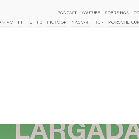
PODCAST
YOUTUBE
SOBRE NÓS
CO
 VIVO
F1
F2
F3
MOTOGP
NASCAR
TCR
PORSCHE CU