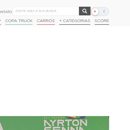
☀
☾
NTATO
Alternar
modo
P
COPA TRUCK
CARROS
+ CATEGORIAS
SCORE
escuro