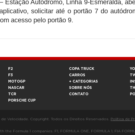
o – Estação Autódromo, Linha 9-Esmeralda, abe
aplicativo, solicitar até o portão 7 do autódro
om acesso pelo portão 9.
F2
COPA TRUCK
Y
F3
CARROS
T
MOTOGP
+ CATEGORIAS
IN
NASCAR
SOBRE NÓS
T
TCR
CONTATO
P
PORSCHE CUP
a de Velocidade. Copyright. Todos os Direitos Reservados.
Política de P
 way with the Formula 1 companies. F1, FORMULA ONE, FORMULA 1, FIA 