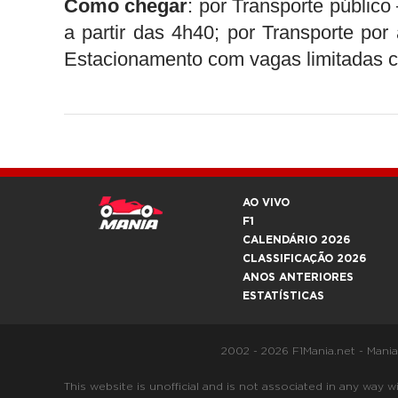
Como chegar
: por Transporte públic
a partir das 4h40; por Transporte por 
Estacionamento com vagas limitadas c
AO VIVO
F1
CALENDÁRIO 2026
CLASSIFICAÇÃO 2026
ANOS ANTERIORES
ESTATÍSTICAS
2002 - 2026 F1Mania.net - Mani
This website is unofficial and is not associated in any