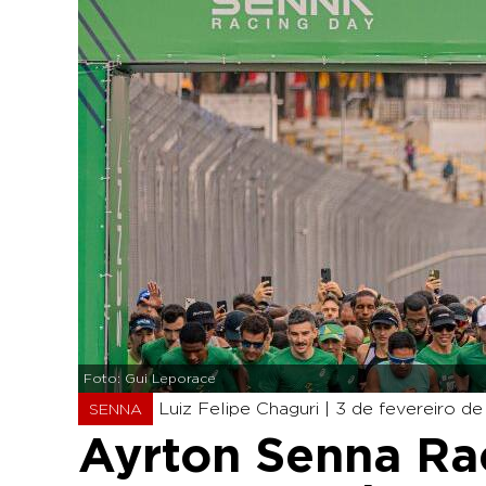
Foto: Gui Leporace
Luiz Felipe Chaguri |
3 de fevereiro de
SENNA
Ayrton Senna Ra