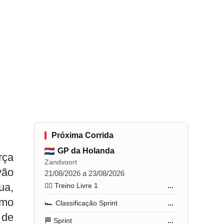
Próxima Corrida
GP da Holanda
rça
Zandvoort
vão
21/08/2026 a 23/08/2026
ua,
🏋️‍♂️ Treino Livre 1
...
omo
🏎️ Classificação Sprint
...
 de
🏁 Sprint
...