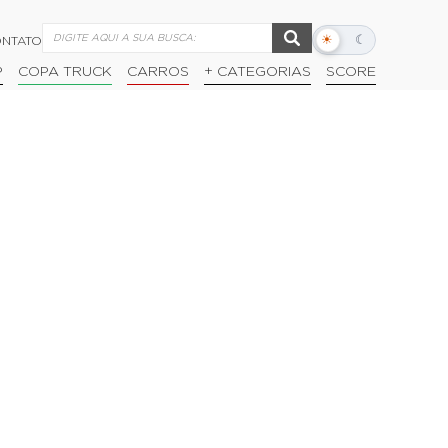
☀
☾
NTATO
Alternar
modo
P
COPA TRUCK
CARROS
+ CATEGORIAS
SCORE
escuro