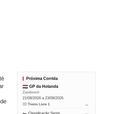
té
Próxima Corrida
ar
GP da Holanda
Zandvoort
21/08/2026 a 23/08/2026
 de
🏋️‍♂️ Treino Livre 1
...
🏎️ Classificação Sprint
...