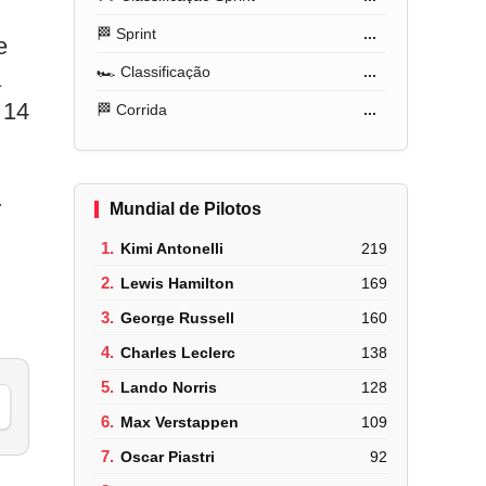
🏁 Sprint
...
e
🏎️ Classificação
...
á
 14
🏁 Corrida
...
r
Mundial de Pilotos
1.
Kimi Antonelli
219
2.
Lewis Hamilton
169
3.
George Russell
160
4.
Charles Leclerc
138
5.
Lando Norris
128
6.
Max Verstappen
109
7.
Oscar Piastri
92