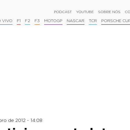
PODCAST
YOUTUBE
SOBRE NÓS
CO
 VIVO
F1
F2
F3
MOTOGP
NASCAR
TCR
PORSCHE CU
ro de 2012 - 14:08