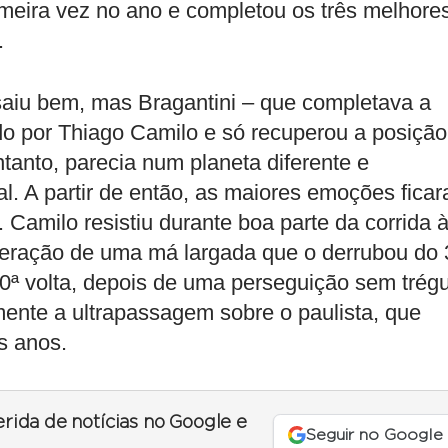
imeira vez no ano e completou os três melhore
.
 saiu bem, mas Bragantini – que completava a
ado por Thiago Camilo e só recuperou a posição
ntanto, parecia num planeta diferente e
al. A partir de então, as maiores emoções fica
. Camilo resistiu durante boa parte da corrida 
eração de uma má largada que o derrubou do 
10ª volta, depois de uma perseguição sem trég
mente a ultrapassagem sobre o paulista, que
s anos.
erida de notícias no Google e
Seguir no Google