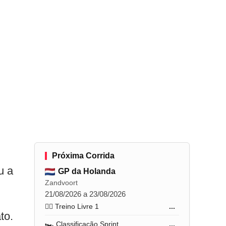
Próxima Corrida
u a
GP da Holanda
Zandvoort
21/08/2026 a 23/08/2026
🏋️‍♂️ Treino Livre 1
...
to.
🏎️ Classificação Sprint
...