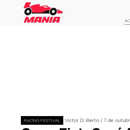
AO
Victor D. Berto |
7 de outubr
RACING FESTIVAL