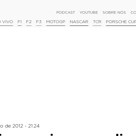
PODCAST
YOUTUBE
SOBRE NÓS
CO
 VIVO
F1
F2
F3
MOTOGP
NASCAR
TCR
PORSCHE CU
o de 2012 - 21:24