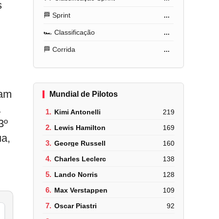
s
🏁 Sprint
...
🏎️ Classificação
...
🏁 Corrida
...
ram
Mundial de Pilotos
à
1.
Kimi Antonelli
219
3º
2.
Lewis Hamilton
169
ua,
3.
George Russell
160
4.
Charles Leclerc
138
5.
Lando Norris
128
6.
Max Verstappen
109
7.
Oscar Piastri
92