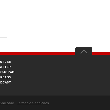
OUTUBE
WITTER
STAGRAM
HREADS
ODCAST
rivacidade
-
Termos e Condições