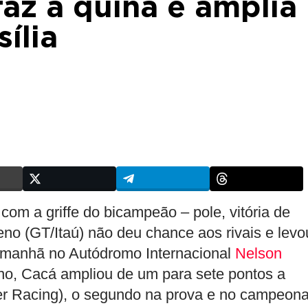
faz a quina e amplia
ília
om a griffe do bicampeão – pole, vitória de
no (GT/Itaú) não deu chance aos rivais e levo
a manhã no Autódromo Internacional
Nelson
ano, Cacá ampliou de um para sete pontos a
er Racing), o segundo na prova e no campeona