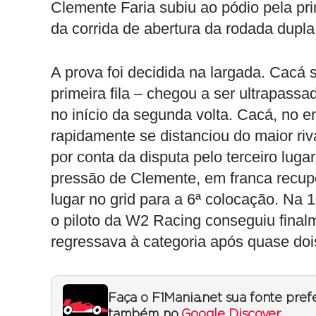
Clemente Faria subiu ao pódio pela pr
da corrida de abertura da rodada dupla
A prova foi decidida na largada. Cacá
primeira fila – chegou a ser ultrapass
no início da segunda volta. Cacá, no e
rapidamente se distanciou do maior riv
por conta da disputa pelo terceiro lugar
pressão de Clemente, em franca recup
lugar no grid para a 6ª colocação. Na 
o piloto da W2 Racing conseguiu final
regressava à categoria após quase doi
Faça o F1Mania.net sua fonte pref
também no
Google Discover
.