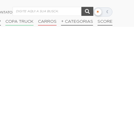
☀
☾
NTATO
Alternar
modo
P
COPA TRUCK
CARROS
+ CATEGORIAS
SCORE
escuro