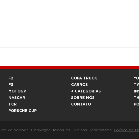
F2
COPA TRUCK
Y
F3
CARROS
T
MOTOGP
+ CATEGORIAS
IN
NASCAR
SOBRE NÓS
T
TCR
CONTATO
P
PORSCHE CUP
a de Velocidade. Copyright. Todos os Direitos Reservados.
Política de P