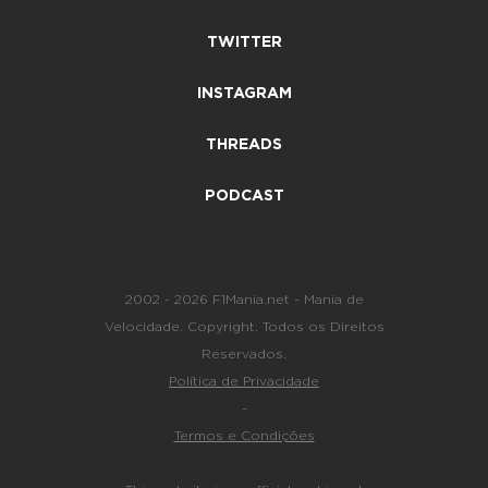
TWITTER
INSTAGRAM
THREADS
PODCAST
2002 - 2026 F1Mania.net - Mania de
Velocidade. Copyright. Todos os Direitos
Reservados.
Política de Privacidade
-
Termos e Condições