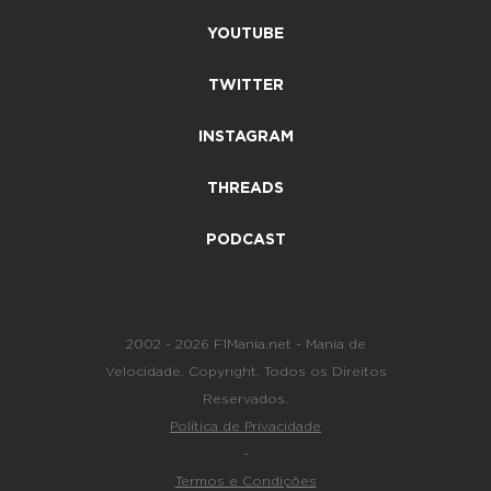
YOUTUBE
TWITTER
INSTAGRAM
THREADS
PODCAST
2002 - 2026 F1Mania.net - Mania de
Velocidade. Copyright. Todos os Direitos
Reservados.
Política de Privacidade
-
Termos e Condições