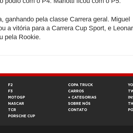
o pódio com o P4. Mariotti ficou com o P5.
, ganhando pela classe Carrera geral. Miguel
ou a vitória para a Carrera Cup Sport, e Leona
u pela Rookie.
F2
COPA TRUCK
Y
F3
CARROS
T
MOTOGP
+ CATEGORIAS
IN
NASCAR
SOBRE NÓS
T
TCR
CONTATO
P
PORSCHE CUP