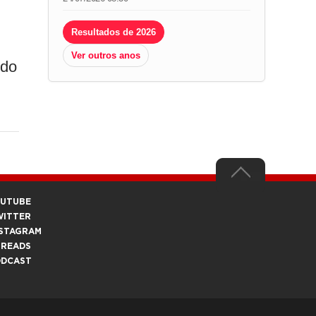
Resultados de 2026
Ver outros anos
rdo
OUTUBE
WITTER
STAGRAM
HREADS
ODCAST