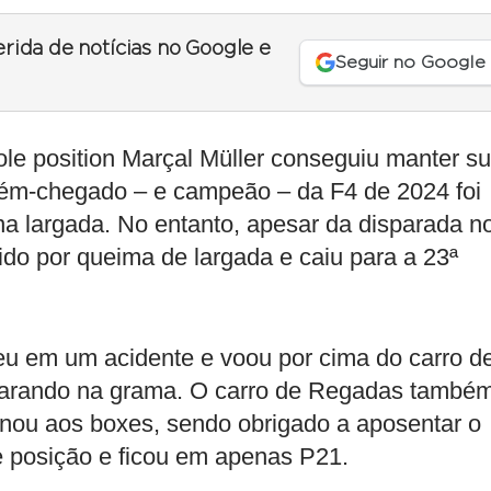
erida de notícias no Google e
Seguir no Google
ole position Marçal Müller conseguiu manter s
cém-chegado – e campeão – da F4 de 2024 foi
na largada. No entanto, apesar da disparada n
ido por queima de largada e caiu para a 23ª
veu em um acidente e voou por cima do carro d
parando na grama. O carro de Regadas també
cionou aos boxes, sendo obrigado a aposentar o
e posição e ficou em apenas P21.