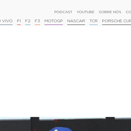
PODCAST
YOUTUBE
SOBRE NÓS
CO
 VIVO
F1
F2
F3
MOTOGP
NASCAR
TCR
PORSCHE CU