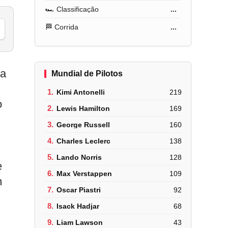
🏎️ Classificação
...
🏁 Corrida
...
ua
Mundial de Pilotos
1.
Kimi Antonelli
219
o
2.
Lewis Hamilton
169
3.
George Russell
160
4.
Charles Leclerc
138
5.
Lando Norris
128
e
6.
Max Verstappen
109
m
7.
Oscar Piastri
92
8.
Isack Hadjar
68
9.
Liam Lawson
43