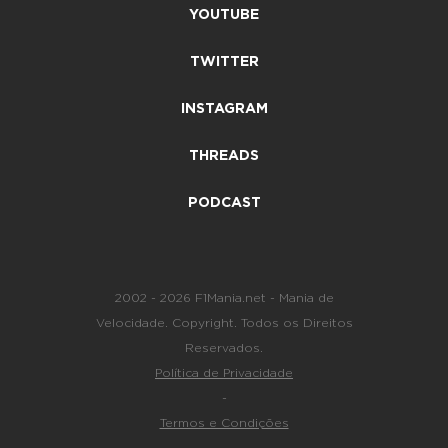
YOUTUBE
TWITTER
INSTAGRAM
THREADS
PODCAST
2002 - 2026 F1Mania.net - Mania de
Velocidade. Copyright. Todos os Direitos
Reservados.
Política de Privacidade
-
Termos e Condições