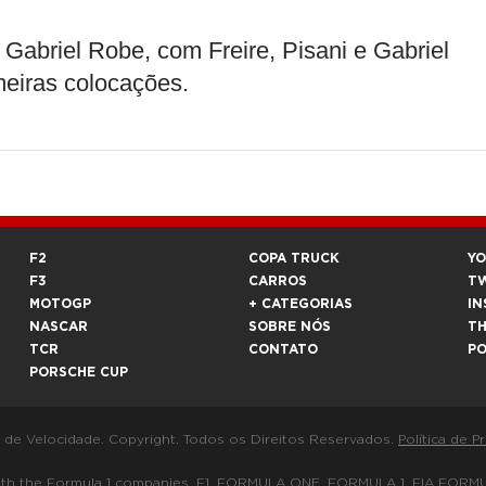
Gabriel Robe, com Freire, Pisani e Gabriel
eiras colocações.
F2
COPA TRUCK
Y
F3
CARROS
T
MOTOGP
+ CATEGORIAS
IN
NASCAR
SOBRE NÓS
T
TCR
CONTATO
P
PORSCHE CUP
a de Velocidade. Copyright. Todos os Direitos Reservados.
Política de P
 way with the Formula 1 companies. F1, FORMULA ONE, FORMULA 1, FIA 