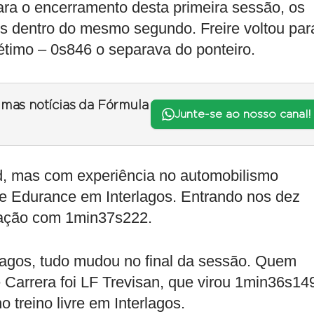
ra o encerramento desta primeira sessão, os
s dentro do mesmo segundo. Freire voltou par
étimo – 0s846 o separava do ponteiro.
timas notícias da Fórmula
Junte-se ao nosso canal!
d, mas com experiência no automobilismo
he Edurance em Interlagos. Entrando nos dez
ocação com 1min37s222.
lagos, tudo mudou no final da sessão. Quem
 Carrera foi LF Trevisan, que virou 1min36s14
 treino livre em Interlagos.