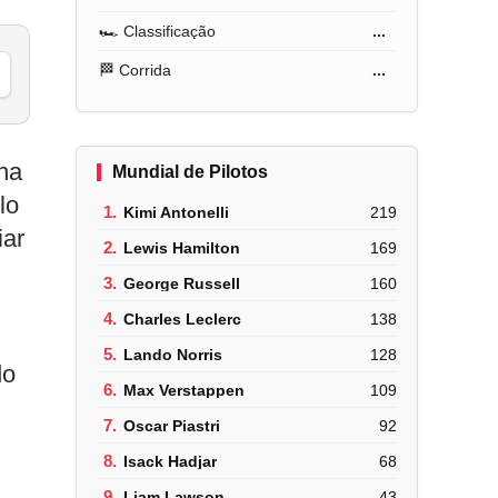
🏎️ Classificação
...
🏁 Corrida
...
ha
Mundial de Pilotos
lo
1.
Kimi Antonelli
219
iar
2.
Lewis Hamilton
169
3.
George Russell
160
4.
Charles Leclerc
138
5.
Lando Norris
128
do
6.
Max Verstappen
109
7.
Oscar Piastri
92
8.
Isack Hadjar
68
9.
Liam Lawson
43