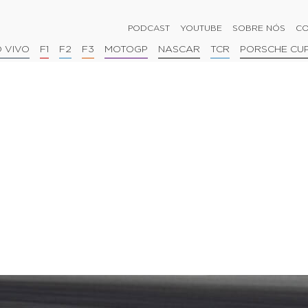
PODCAST
YOUTUBE
SOBRE NÓS
CO
 VIVO
F1
F2
F3
MOTOGP
NASCAR
TCR
PORSCHE CU