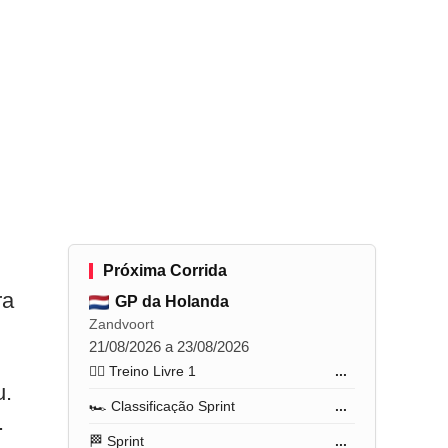
Próxima Corrida
ra
GP da Holanda
Zandvoort
21/08/2026 a 23/08/2026
🏋️‍♂️ Treino Livre 1
...
u.
🏎️ Classificação Sprint
...
.
🏁 Sprint
...