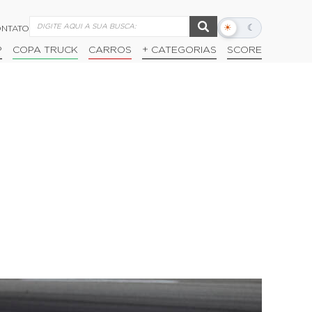
☀
☾
NTATO
Alternar
modo
P
COPA TRUCK
CARROS
+ CATEGORIAS
SCORE
escuro