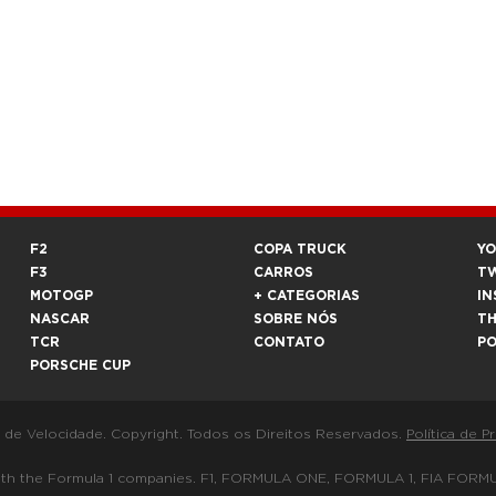
F2
COPA TRUCK
Y
F3
CARROS
T
MOTOGP
+ CATEGORIAS
IN
NASCAR
SOBRE NÓS
T
TCR
CONTATO
P
PORSCHE CUP
a de Velocidade. Copyright. Todos os Direitos Reservados.
Política de P
 way with the Formula 1 companies. F1, FORMULA ONE, FORMULA 1, FIA 