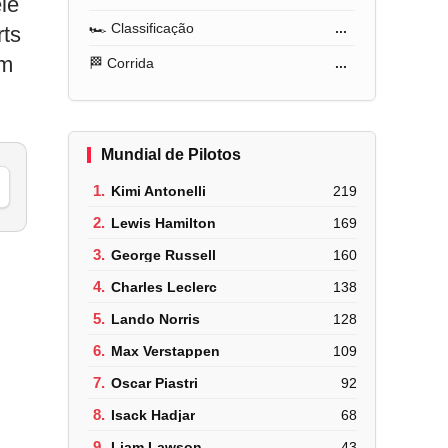
le
🏎️ Classificação
...
rts
em
🏁 Corrida
...
Mundial de Pilotos
1.
Kimi Antonelli
219
2.
Lewis Hamilton
169
3.
George Russell
160
4.
Charles Leclerc
138
5.
Lando Norris
128
6.
Max Verstappen
109
7.
Oscar Piastri
92
8.
Isack Hadjar
68
9.
Liam Lawson
43