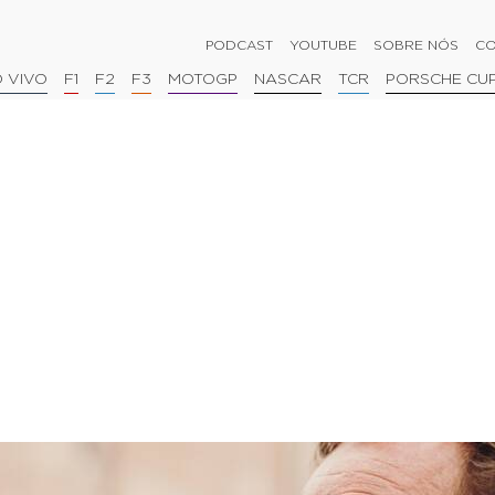
PODCAST
YOUTUBE
SOBRE NÓS
CO
 VIVO
F1
F2
F3
MOTOGP
NASCAR
TCR
PORSCHE CU