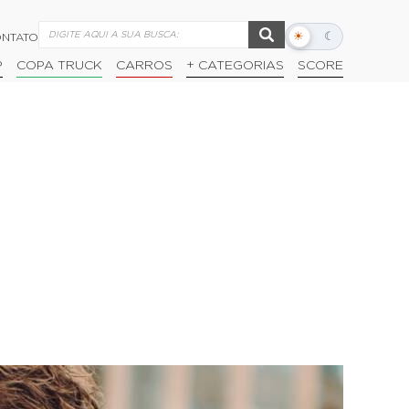
☀
☾
NTATO
Alternar
modo
P
COPA TRUCK
CARROS
+ CATEGORIAS
SCORE
escuro