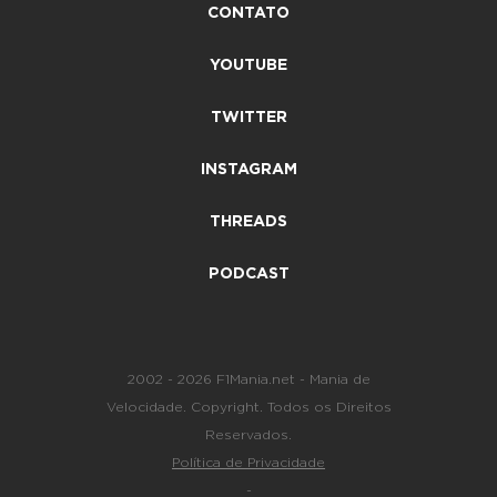
CONTATO
YOUTUBE
TWITTER
INSTAGRAM
THREADS
PODCAST
2002 - 2026 F1Mania.net - Mania de
Velocidade. Copyright. Todos os Direitos
Reservados.
Política de Privacidade
-