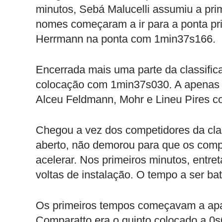
minutos, Sebá Malucelli assumiu a pri
nomes começaram a ir para a ponta pr
Herrmann na ponta com 1min37s166.
Encerrada mais uma parte da classifica
colocação com 1min37s030. A apenas 
Alceu Feldmann, Mohr e Lineu Pires c
Chegou a vez dos competidores da clas
aberto, não demorou para que os com
acelerar. Nos primeiros minutos, entr
voltas de instalação. O tempo a ser ba
Os primeiros tempos começavam a apar
Comparatto era o quinto colocado a 0