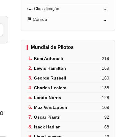
🏎️ Classificação
...
🏁 Corrida
...
Mundial de Pilotos
1.
Kimi Antonelli
219
2.
Lewis Hamilton
169
3.
George Russell
160
4.
Charles Leclerc
138
5.
Lando Norris
128
6.
Max Verstappen
109
do
7.
Oscar Piastri
92
8.
Isack Hadjar
68
9.
Liam Lawson
43