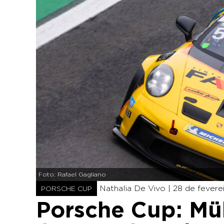
Foto: Rafael Gagliano
Nathalia De Vivo |
28 de fevere
PORSCHE CUP
Porsche Cup: Mül