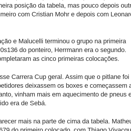
meira posição da tabela, mas pouco depois out
imeiro com Cristian Mohr e depois com Leona
ção e Malucelli terminou o grupo na primeira
0s136 do ponteiro, Herrmann era o segundo.
ompletaram as cinco primeiras colocações.
se Carrera Cup geral. Assim que o pitlane foi
petidores deixassem os boxes e começassem 
etanto, vinham mais em aquecimento de pneus 
tido era de Sebá.
ecer mais na parte de cima da tabela. Mathe
s679 do primeiro colocado, com Thiago Vivacq