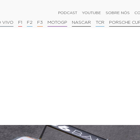
PODCAST
YOUTUBE
SOBRE NÓS
CO
 VIVO
F1
F2
F3
MOTOGP
NASCAR
TCR
PORSCHE CU