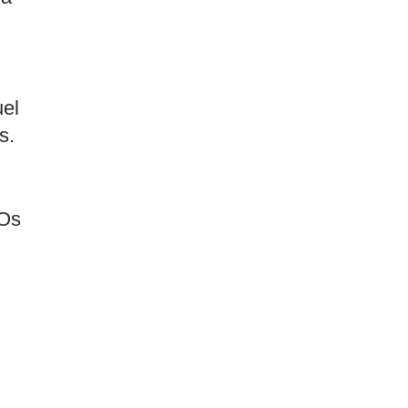
uel
s.
 Os