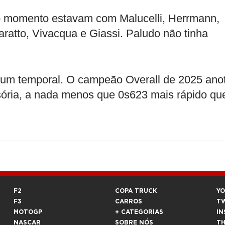
o momento estavam com Malucelli, Herrmann,
aratto, Vivacqua e Giassi. Paludo não tinha
z um temporal. O campeão Overall de 2025 ano
sória, a nada menos que 0s623 mais rápido qu
F2
COPA TRUCK
Y
F3
CARROS
T
MOTOGP
+ CATEGORIAS
IN
NASCAR
SOBRE NÓS
T