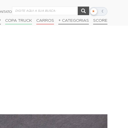
☀
☾
NTATO
Alternar
modo
P
COPA TRUCK
CARROS
+ CATEGORIAS
SCORE
escuro