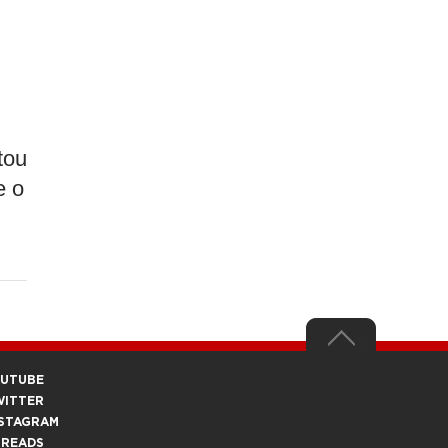
tou
e o
OUTUBE
WITTER
STAGRAM
HREADS